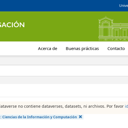
Unive
Acerca de
Buenas prácticas
Contacto
dataverse no contiene dataverses, datasets, ni archivos. Por favor
i
a:
Ciencias de la Información y Computación