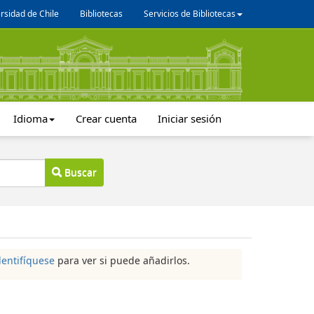
rsidad de Chile
Bibliotecas
Servicios de Bibliotecas
Idioma
Crear cuenta
Iniciar sesión
Buscar
dentifíquese
para ver si puede añadirlos.