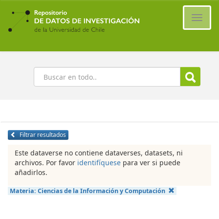
Ir
al
Cambi
contenido
naveg
principal
Buscar
Filtrar resultados
Este dataverse no contiene dataverses, datasets, ni
archivos. Por favor
identifíquese
para ver si puede
añadirlos.
Materia:
Ciencias de la Información y Computación