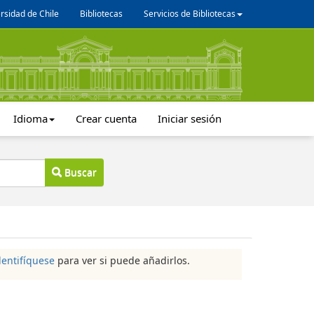
rsidad de Chile
Bibliotecas
Servicios de Bibliotecas
Idioma
Crear cuenta
Iniciar sesión
Buscar
dentifíquese
para ver si puede añadirlos.