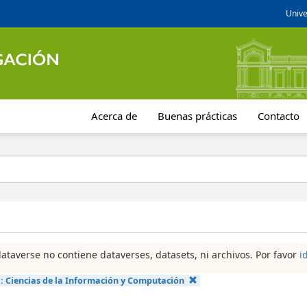
Unive
Acerca de
Buenas prácticas
Contacto
dataverse no contiene dataverses, datasets, ni archivos. Por favor
i
a:
Ciencias de la Información y Computación