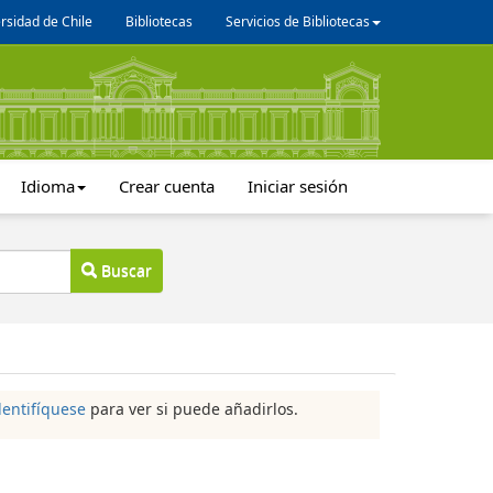
rsidad de Chile
Bibliotecas
Servicios de Bibliotecas
Idioma
Crear cuenta
Iniciar sesión
Buscar
dentifíquese
para ver si puede añadirlos.