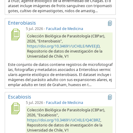
a cruzi, agente etiológico de la enfermedad de Chagas. El d
ataset incluye imágenes de frotis sanguíneo con tripomasti
gotes, cultivo de epimastigotes, nidos de amastig...
Enterobiasis
5 jul. 2026
-
Facultad de Medicina
Colección Biológica de Parasitología (CBPar),
2026, "Enterobiasis",
https://doi.org/10.34691/UCHILE/MVEEJD
,
Repositorio de datos de investigación de la
Universidad de Chile, V1
Este conjunto de datos contiene registros de microfotograf
ías, fotografías y metadatos asociados a Enterobius vermic
ularis agente etiológico de enterobiasis. El dataset incluye i
mágenes del parásito adulto con sus expansiones alares, ej
emplar adulto en test de Graham, huevos en t...
Escabiosis
5 jul. 2026
-
Facultad de Medicina
Colección Biológica de Parasitología (CBPar),
2026, "Escabiosis",
https://doi.org/10.34691/UCHILE/Q4CBRZ
,
Repositorio de datos de investigación de la
Universidad de Chile, V1