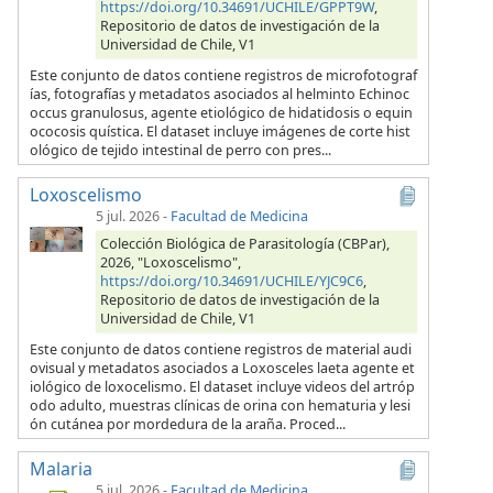
https://doi.org/10.34691/UCHILE/GPPT9W
,
Repositorio de datos de investigación de la
Universidad de Chile, V1
Este conjunto de datos contiene registros de microfotograf
ías, fotografías y metadatos asociados al helminto Echinoc
occus granulosus, agente etiológico de hidatidosis o equin
ococosis quística. El dataset incluye imágenes de corte hist
ológico de tejido intestinal de perro con pres...
Loxoscelismo
5 jul. 2026
-
Facultad de Medicina
Colección Biológica de Parasitología (CBPar),
2026, "Loxoscelismo",
https://doi.org/10.34691/UCHILE/YJC9C6
,
Repositorio de datos de investigación de la
Universidad de Chile, V1
Este conjunto de datos contiene registros de material audi
ovisual y metadatos asociados a Loxosceles laeta agente et
iológico de loxocelismo. El dataset incluye videos del artróp
odo adulto, muestras clínicas de orina con hematuria y lesi
ón cutánea por mordedura de la araña. Proced...
Malaria
5 jul. 2026
-
Facultad de Medicina