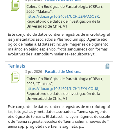
Colección Biológica de Parasitología (CBPar),
2026, "Malaria",
https://doi.org/10.34691/UCHILE/MA6O3K
,
Repositorio de datos de investigación de la
Universidad de Chile, V1
Este conjunto de datos contiene registros de microfotograf
ías y metadatos asociados a Plasmodium spp. Agente etiol
ógico de malaria. El dataset incluye imágenes de pigmento
malárico en tejido esplénico, frotis sanguíneos con formas
evolutivas de Plasmodium malariae (esquizonte y t...
Teniasis
5 jul. 2026
-
Facultad de Medicina
Colección Biológica de Parasitología (CBPar),
2026, "Teniasis",
https://doi.org/10.34691/UCHILE/YLCOU8
,
Repositorio de datos de investigación de la
Universidad de Chile, V1
Este conjunto de datos contiene registros de microfotograf
ías, fotografías y metadatos asociados a Taenia sp. Agente
etiológico de teniasis. El dataset incluye imágenes de escóle
x de Taenia saginata, escólex de Taenia solium, huevos de T
aenia spp. proglótida de Taenia saginata, p...