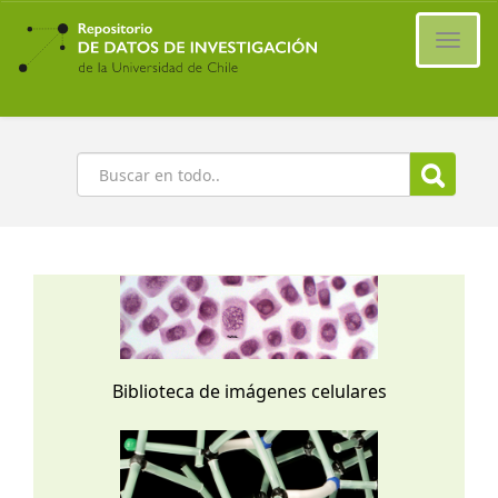
Ir
al
Cambi
contenido
naveg
principal
Buscar
Biblioteca de imágenes celulares