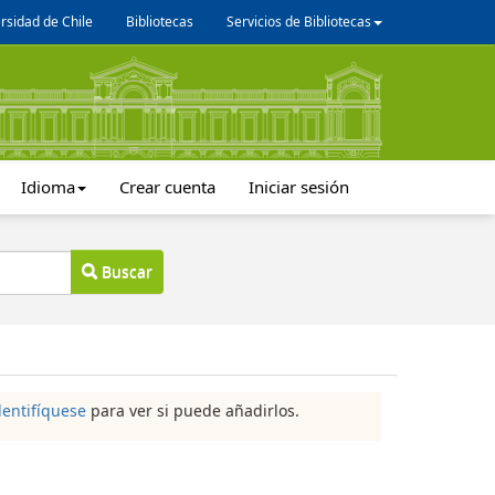
rsidad de Chile
Bibliotecas
Servicios de Bibliotecas
Idioma
Crear cuenta
Iniciar sesión
Buscar
dentifíquese
para ver si puede añadirlos.