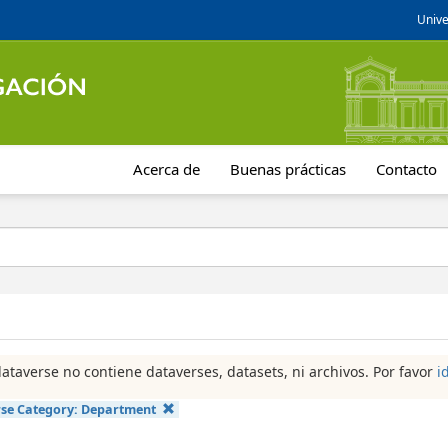
Unive
Acerca de
Buenas prácticas
Contacto
dataverse no contiene dataverses, datasets, ni archivos. Por favor
i
se Category:
Department