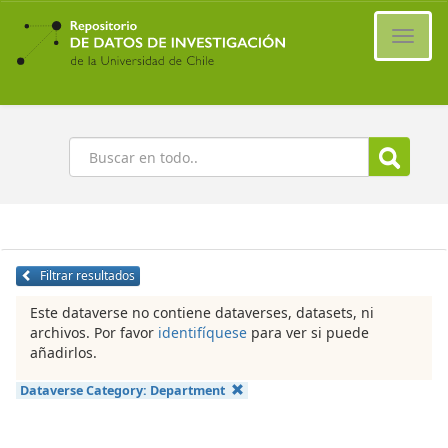
Ir
al
Cambi
contenido
naveg
principal
Buscar
Filtrar resultados
Este dataverse no contiene dataverses, datasets, ni
archivos. Por favor
identifíquese
para ver si puede
añadirlos.
Dataverse Category:
Department