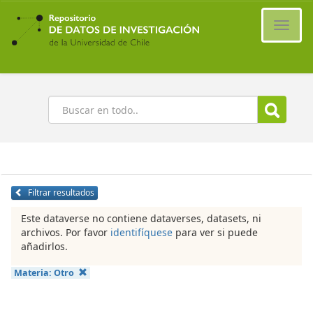
Ir
al
Cambi
contenido
naveg
principal
Buscar
Filtrar resultados
Este dataverse no contiene dataverses, datasets, ni
archivos. Por favor
identifíquese
para ver si puede
añadirlos.
Materia:
Otro