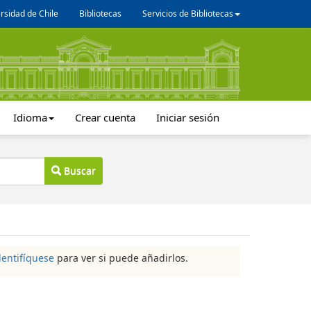
rsidad de Chile
Bibliotecas
Servicios de Bibliotecas
Idioma
Crear cuenta
Iniciar sesión
Buscar
dentifíquese
para ver si puede añadirlos.