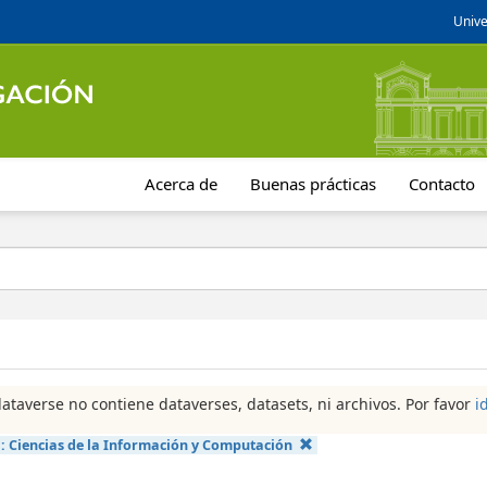
Unive
Acerca de
Buenas prácticas
Contacto
dataverse no contiene dataverses, datasets, ni archivos. Por favor
i
a:
Ciencias de la Información y Computación