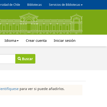
rsidad de Chile
Bibliotecas
Servicios de Bibliotecas
Idioma
Crear cuenta
Iniciar sesión
Buscar
dentifíquese
para ver si puede añadirlos.