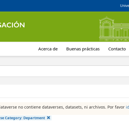
Unive
Acerca de
Buenas prácticas
Contacto
dataverse no contiene dataverses, datasets, ni archivos. Por favor
i
se Category:
Department