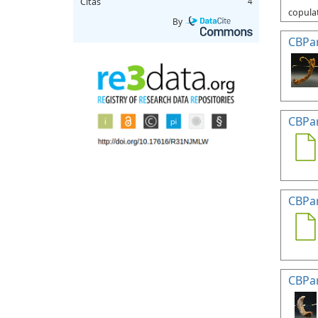
Citas
4
copulat
By
CBPa
CBPa
CBPa
CBPa