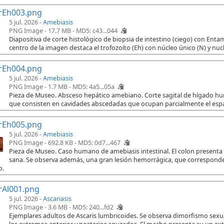
rEh003.png
5 jul. 2026 -
Amebiasis
PNG Image - 17.7 MB -
MD5: c43...044
Diapositiva de corte histológico de biopsia de intestino (ciego) con Ent
centro de la imagen destaca el trofozoíto (Eh) con núcleo único (N) y nuc
rEh004.png
5 jul. 2026 -
Amebiasis
PNG Image - 1.7 MB -
MD5: 4a5...05a
Pieza de Museo. Absceso hepático amebiano. Corte sagital de hígado h
que consisten en cavidades abscedadas que ocupan parcialmente el espac
rEh005.png
5 jul. 2026 -
Amebiasis
PNG Image - 692.8 KB -
MD5: 0d7...467
Pieza de Museo. Caso humano de amebiasis intestinal. El colon presenta
sana. Se observa además, una gran lesión hemorrágica, que corresponde 
o.
rAl001.png
5 jul. 2026 -
Ascariasis
PNG Image - 3.6 MB -
MD5: 240...fd2
Ejemplares adultos de Ascaris lumbricoides. Se observa dimorfismo sex