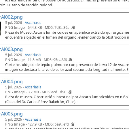
los extremos anterior y posterior aguzados. El macho presenta su un e
riz. Gusano de sección redond...
rAl002.png
5 jul. 2026 -
Ascariasis
PNG Image - 644.8 KB -
MD5: 7d8...39a
Pieza de Museo. Ascaris lumbricoides en apéndice extraído quirúrgicament
encuentra alojado en el lumen del órgano, evidenciando la obstrucción 
rAl003.png
5 jul. 2026 -
Ascariasis
PNG Image - 11.5 MB -
MD5: 95c...8f6
Corte histológico de tejido pulmonar con presencia de larva L2 de Ascaris
imagen se destaca la larva de color azul seccionada longitudinalmente. El
rAl004.png
5 jul. 2026 -
Ascariasis
PNG Image - 3.2 MB -
MD5: ecd...d90
Pieza de museo. Obstrucción intestinal por Ascaris lumbricoides en niño
(Caso del Dr. Carlos Pérez Baladrón, Chile).
rAl005.png
5 jul. 2026 -
Ascariasis
PNG Image - 427.9 KB -
MD5: ba9...efd