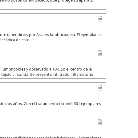
xtremo posterior enroscado, que protege su aparato
e (apendicitis por Ascaris lumbricoides). El ejemplar se
mecánica de este.
 lumbricoides y observado a 10x. En el centro de la
 tejido circundante presenta infiltrado inflamatorio.
 de dos años. Con el tratamiento eliminó 601 ejemplares