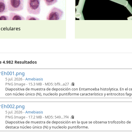
 celulares
e 4.982 Resultados
rEh001.png
5 jul. 2026 -
Amebiasis
PNG Image - 15.3 MB -
MD5: bf9...a27
Diapositiva de muestra de deposición con Entamoeba histolytica. En el cen
con núcleo único (N), nucleolo puntiforme característico y eritrocitos fago
rEh002.png
5 jul. 2026 -
Amebiasis
PNG Image - 17.2 MB -
MD5: 549...7f4
Diapositiva de muestra de deposición en la que se observa trofozoíto de
destaca núcleo único (N) y nucleolo puntiforme.