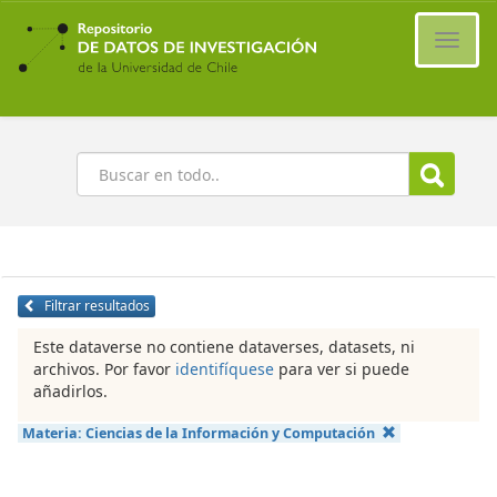
Ir
al
Cambi
contenido
naveg
principal
Buscar
Filtrar resultados
Este dataverse no contiene dataverses, datasets, ni
archivos. Por favor
identifíquese
para ver si puede
añadirlos.
Materia:
Ciencias de la Información y Computación