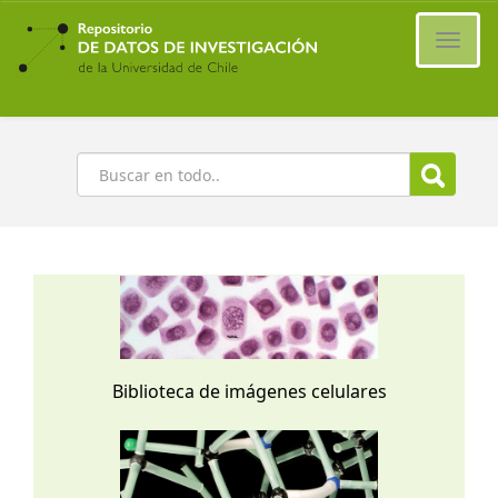
Ir
al
Cambi
contenido
naveg
principal
Buscar
Biblioteca de imágenes celulares