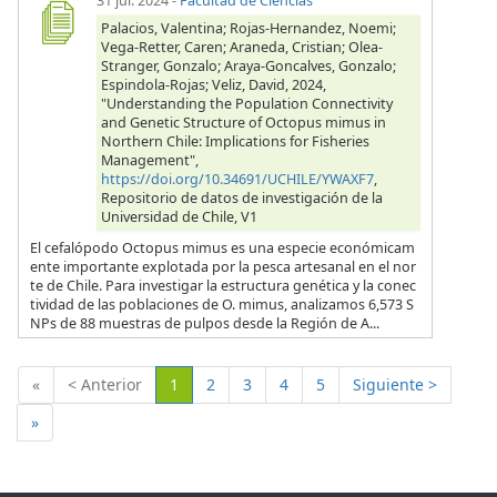
31 jul. 2024
-
Facultad de Ciencias
Palacios, Valentina; Rojas-Hernandez, Noemi;
Vega-Retter, Caren; Araneda, Cristian; Olea-
Stranger, Gonzalo; Araya-Goncalves, Gonzalo;
Espindola-Rojas; Veliz, David, 2024,
"Understanding the Population Connectivity
and Genetic Structure of Octopus mimus in
Northern Chile: Implications for Fisheries
Management",
https://doi.org/10.34691/UCHILE/YWAXF7
,
Repositorio de datos de investigación de la
Universidad de Chile, V1
El cefalópodo Octopus mimus es una especie económicam
ente importante explotada por la pesca artesanal en el nor
te de Chile. Para investigar la estructura genética y la conec
tividad de las poblaciones de O. mimus, analizamos 6,573 S
NPs de 88 muestras de pulpos desde la Región de A...
(Actual)
«
< Anterior
1
2
3
4
5
Siguiente >
»