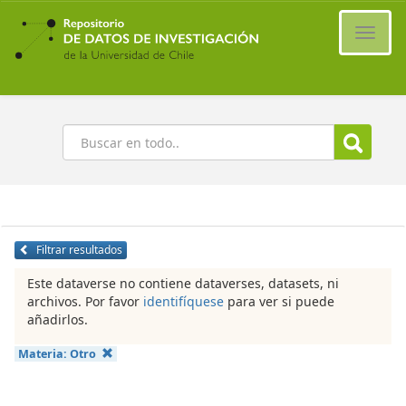
Ir
al
Cambi
contenido
naveg
principal
Buscar
Filtrar resultados
Este dataverse no contiene dataverses, datasets, ni
archivos. Por favor
identifíquese
para ver si puede
añadirlos.
Materia:
Otro