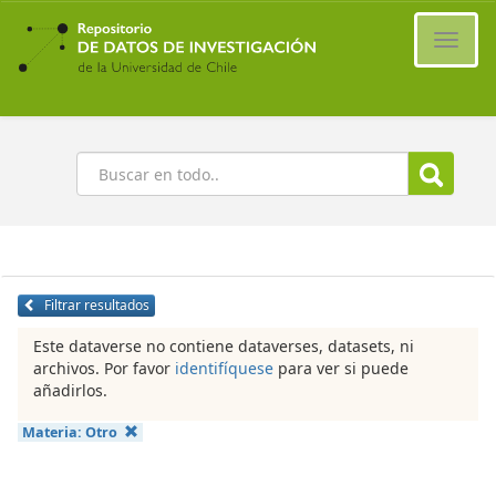
Ir
al
Cambi
contenido
naveg
principal
Buscar
Filtrar resultados
Este dataverse no contiene dataverses, datasets, ni
archivos. Por favor
identifíquese
para ver si puede
añadirlos.
Materia:
Otro