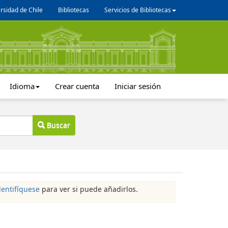
rsidad de Chile
Bibliotecas
Servicios de Bibliotecas
Idioma
Crear cuenta
Iniciar sesión
Buscar
dentifíquese
para ver si puede añadirlos.