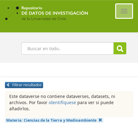
Ir
al
Cambi
contenido
naveg
principal
Buscar
Filtrar resultados
Este dataverse no contiene dataverses, datasets, ni
archivos. Por favor
identifíquese
para ver si puede
añadirlos.
Materia:
Ciencias de la Tierra y Medioambiente