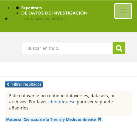
Ir
al
Cambi
contenido
naveg
principal
Buscar
Filtrar resultados
Este dataverse no contiene dataverses, datasets, ni
archivos. Por favor
identifíquese
para ver si puede
añadirlos.
Materia:
Ciencias de la Tierra y Medioambiente