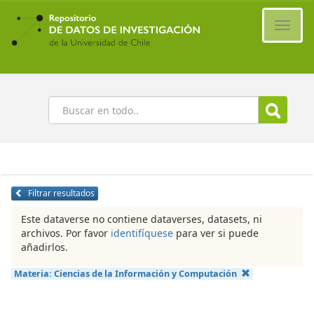
Ir
al
Cambi
contenido
naveg
principal
Buscar
Filtrar resultados
Este dataverse no contiene dataverses, datasets, ni
archivos. Por favor
identifíquese
para ver si puede
añadirlos.
Materia:
Ciencias de la Información y Computación