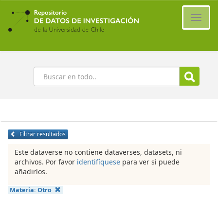
Ir
al
Cambi
contenido
naveg
principal
Buscar
Filtrar resultados
Este dataverse no contiene dataverses, datasets, ni
archivos. Por favor
identifíquese
para ver si puede
añadirlos.
Materia:
Otro