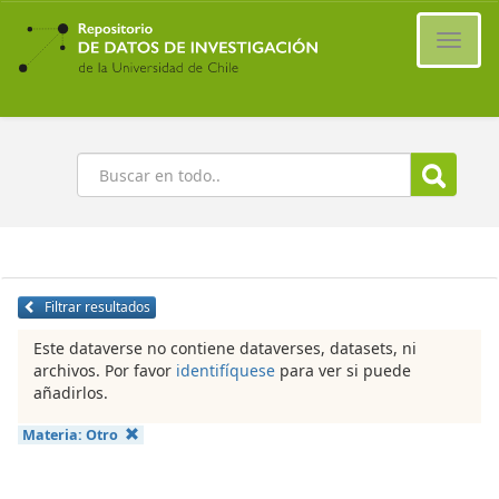
Ir
al
Cambi
contenido
naveg
principal
Buscar
Filtrar resultados
Este dataverse no contiene dataverses, datasets, ni
archivos. Por favor
identifíquese
para ver si puede
añadirlos.
Materia:
Otro