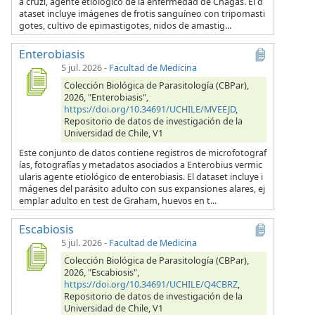
a cruzi, agente etiológico de la enfermedad de Chagas. El d
ataset incluye imágenes de frotis sanguíneo con tripomasti
gotes, cultivo de epimastigotes, nidos de amastig...
Enterobiasis
5 jul. 2026
-
Facultad de Medicina
Colección Biológica de Parasitología (CBPar),
2026, "Enterobiasis",
https://doi.org/10.34691/UCHILE/MVEEJD
,
Repositorio de datos de investigación de la
Universidad de Chile, V1
Este conjunto de datos contiene registros de microfotograf
ías, fotografías y metadatos asociados a Enterobius vermic
ularis agente etiológico de enterobiasis. El dataset incluye i
mágenes del parásito adulto con sus expansiones alares, ej
emplar adulto en test de Graham, huevos en t...
Escabiosis
5 jul. 2026
-
Facultad de Medicina
Colección Biológica de Parasitología (CBPar),
2026, "Escabiosis",
https://doi.org/10.34691/UCHILE/Q4CBRZ
,
Repositorio de datos de investigación de la
Universidad de Chile, V1