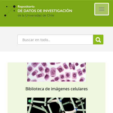
Ir
al
Cambi
contenido
naveg
principal
Buscar
Biblioteca de imágenes celulares