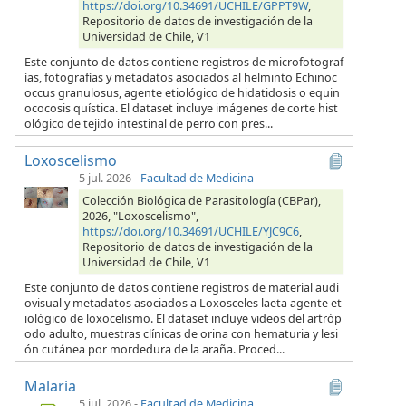
https://doi.org/10.34691/UCHILE/GPPT9W
,
Repositorio de datos de investigación de la
Universidad de Chile, V1
Este conjunto de datos contiene registros de microfotograf
ías, fotografías y metadatos asociados al helminto Echinoc
occus granulosus, agente etiológico de hidatidosis o equin
ococosis quística. El dataset incluye imágenes de corte hist
ológico de tejido intestinal de perro con pres...
Loxoscelismo
5 jul. 2026
-
Facultad de Medicina
Colección Biológica de Parasitología (CBPar),
2026, "Loxoscelismo",
https://doi.org/10.34691/UCHILE/YJC9C6
,
Repositorio de datos de investigación de la
Universidad de Chile, V1
Este conjunto de datos contiene registros de material audi
ovisual y metadatos asociados a Loxosceles laeta agente et
iológico de loxocelismo. El dataset incluye videos del artróp
odo adulto, muestras clínicas de orina con hematuria y lesi
ón cutánea por mordedura de la araña. Proced...
Malaria
5 jul. 2026
-
Facultad de Medicina