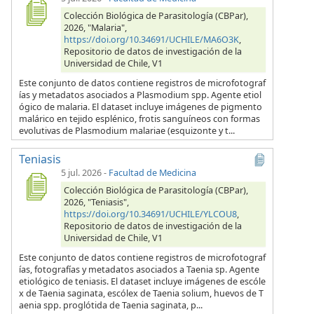
Colección Biológica de Parasitología (CBPar),
2026, "Malaria",
https://doi.org/10.34691/UCHILE/MA6O3K
,
Repositorio de datos de investigación de la
Universidad de Chile, V1
Este conjunto de datos contiene registros de microfotograf
ías y metadatos asociados a Plasmodium spp. Agente etiol
ógico de malaria. El dataset incluye imágenes de pigmento
malárico en tejido esplénico, frotis sanguíneos con formas
evolutivas de Plasmodium malariae (esquizonte y t...
Teniasis
5 jul. 2026
-
Facultad de Medicina
Colección Biológica de Parasitología (CBPar),
2026, "Teniasis",
https://doi.org/10.34691/UCHILE/YLCOU8
,
Repositorio de datos de investigación de la
Universidad de Chile, V1
Este conjunto de datos contiene registros de microfotograf
ías, fotografías y metadatos asociados a Taenia sp. Agente
etiológico de teniasis. El dataset incluye imágenes de escóle
x de Taenia saginata, escólex de Taenia solium, huevos de T
aenia spp. proglótida de Taenia saginata, p...