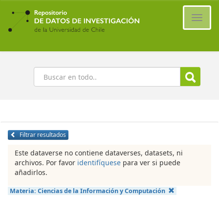
Ir
al
Cambi
contenido
naveg
principal
Buscar
Filtrar resultados
Este dataverse no contiene dataverses, datasets, ni
archivos. Por favor
identifíquese
para ver si puede
añadirlos.
Materia:
Ciencias de la Información y Computación