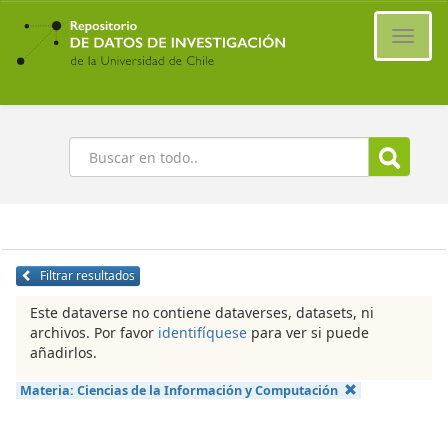
Ir
al
Cambi
contenido
naveg
principal
Buscar
Filtrar resultados
Este dataverse no contiene dataverses, datasets, ni
archivos. Por favor
identifíquese
para ver si puede
añadirlos.
Materia:
Ciencias de la Información y Computación