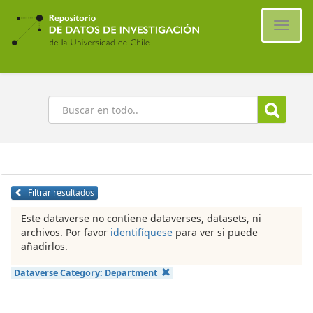
Ir
al
Cambi
contenido
naveg
principal
Buscar
Filtrar resultados
Este dataverse no contiene dataverses, datasets, ni
archivos. Por favor
identifíquese
para ver si puede
añadirlos.
Dataverse Category:
Department