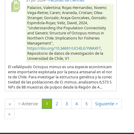
31 jul. 2024
-
Facultad de Ciencias
Palacios, Valentina; Rojas-Hernandez, Noemi;
Vega-Retter, Caren; Araneda, Cristian; Olea-
Stranger, Gonzalo; Araya-Goncalves, Gonzalo;
Espindola-Rojas; Veliz, David, 2024,
"Understanding the Population Connectivity
and Genetic Structure of Octopus mimus in
Northern Chile: Implications for Fisheries
Management",
https://doi.org/10.34691/UCHILE/YWAXF7
,
Repositorio de datos de investigación de la
Universidad de Chile, V1
El cefalópodo Octopus mimus es una especie económicam
ente importante explotada por la pesca artesanal en el nor
te de Chile. Para investigar la estructura genética y la conec
tividad de las poblaciones de O. mimus, analizamos 6,573 S
NPs de 88 muestras de pulpos desde la Región de A...
(Actual)
«
< Anterior
1
2
3
4
5
Siguiente >
»