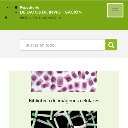
Ir
al
Cambi
contenido
naveg
principal
Buscar
Biblioteca de imágenes celulares