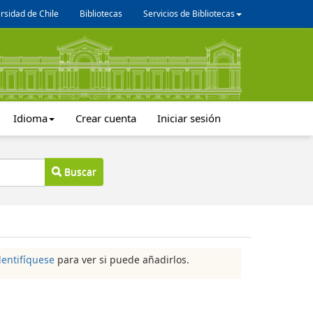
rsidad de Chile
Bibliotecas
Servicios de Bibliotecas
Idioma
Crear cuenta
Iniciar sesión
Buscar
dentifíquese
para ver si puede añadirlos.