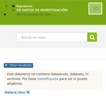
Ir
al
Cambi
contenido
naveg
principal
Buscar
Filtrar resultados
Este dataverse no contiene dataverses, datasets, ni
archivos. Por favor
identifíquese
para ver si puede
añadirlos.
Materia:
Otro