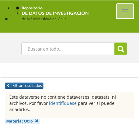
Ir
al
Cambi
contenido
naveg
principal
Buscar
Filtrar resultados
Este dataverse no contiene dataverses, datasets, ni
archivos. Por favor
identifíquese
para ver si puede
añadirlos.
Materia:
Otro