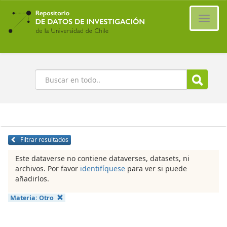
Ir
al
Cambi
contenido
naveg
principal
Buscar
Filtrar resultados
Este dataverse no contiene dataverses, datasets, ni
archivos. Por favor
identifíquese
para ver si puede
añadirlos.
Materia:
Otro