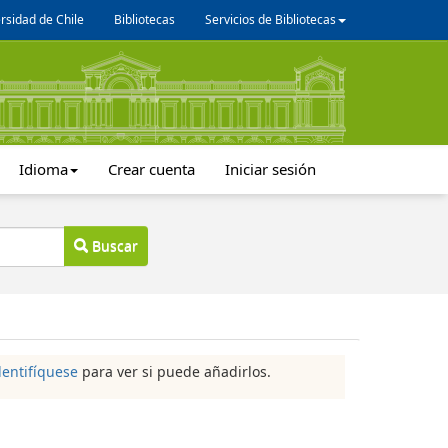
rsidad de Chile
Bibliotecas
Servicios de Bibliotecas
Idioma
Crear cuenta
Iniciar sesión
Buscar
dentifíquese
para ver si puede añadirlos.