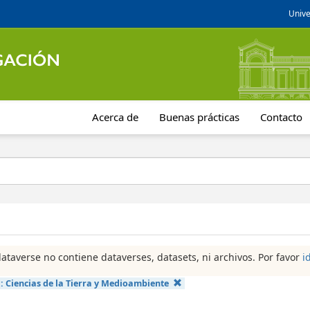
Unive
Acerca de
Buenas prácticas
Contacto
dataverse no contiene dataverses, datasets, ni archivos. Por favor
i
a:
Ciencias de la Tierra y Medioambiente