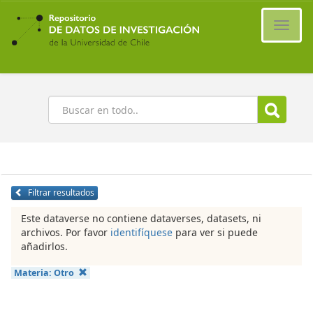
Ir
al
Cambi
contenido
naveg
principal
Buscar
Filtrar resultados
Este dataverse no contiene dataverses, datasets, ni
archivos. Por favor
identifíquese
para ver si puede
añadirlos.
Materia:
Otro