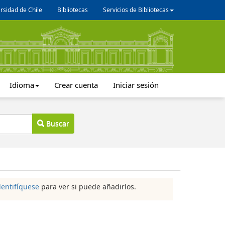
rsidad de Chile
Bibliotecas
Servicios de Bibliotecas
Idioma
Crear cuenta
Iniciar sesión
Buscar
dentifíquese
para ver si puede añadirlos.