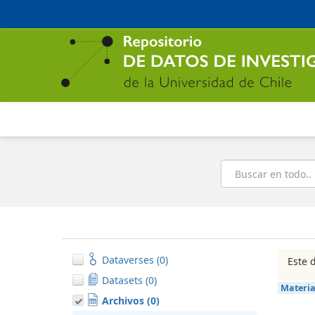
Ir
al
contenido
principal
Buscar
Dataverses (0)
Este 
Datasets (0)
Materi
Archivos (0)