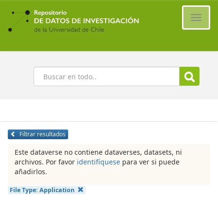
Ir
al
Cambi
contenido
naveg
principal
Buscar
Filtrar resultados
Este dataverse no contiene dataverses, datasets, ni
archivos. Por favor
identifíquese
para ver si puede
añadirlos.
File Type:
Application