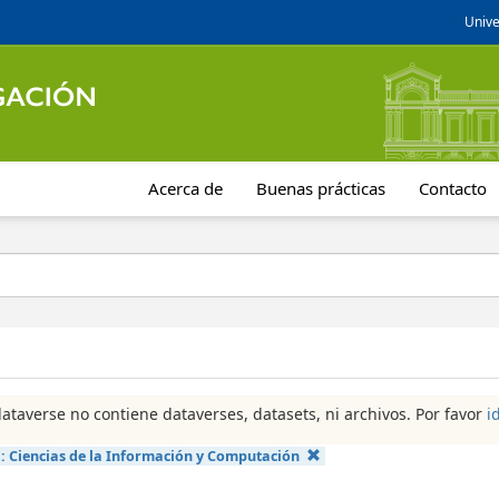
Unive
Acerca de
Buenas prácticas
Contacto
dataverse no contiene dataverses, datasets, ni archivos. Por favor
i
a:
Ciencias de la Información y Computación