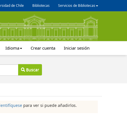
rsidad de Chile
Bibliotecas
Servicios de Bibliotecas
Idioma
Crear cuenta
Iniciar sesión
Buscar
dentifíquese
para ver si puede añadirlos.