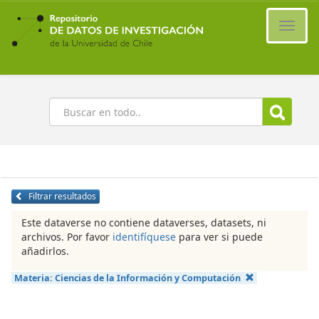
Ir
al
Cambi
contenido
naveg
principal
Buscar
Filtrar resultados
Este dataverse no contiene dataverses, datasets, ni
archivos. Por favor
identifíquese
para ver si puede
añadirlos.
Materia:
Ciencias de la Información y Computación