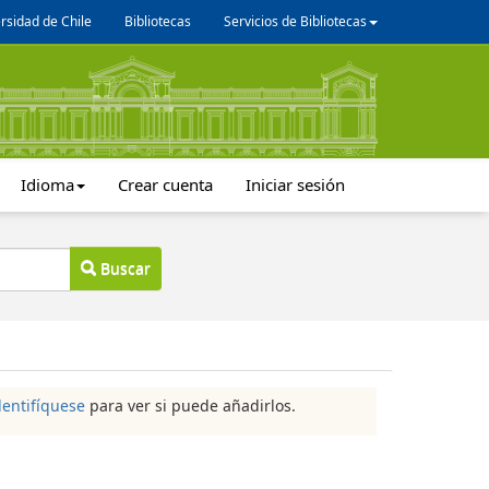
rsidad de Chile
Bibliotecas
Servicios de Bibliotecas
Idioma
Crear cuenta
Iniciar sesión
Buscar
dentifíquese
para ver si puede añadirlos.