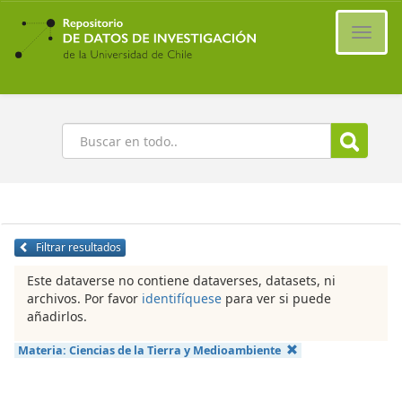
Ir
al
Cambi
contenido
naveg
principal
Buscar
Filtrar resultados
Este dataverse no contiene dataverses, datasets, ni
archivos. Por favor
identifíquese
para ver si puede
añadirlos.
Materia:
Ciencias de la Tierra y Medioambiente