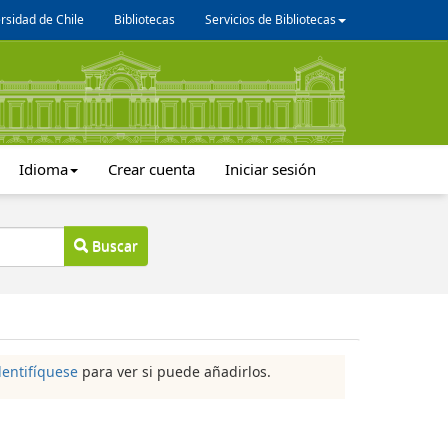
rsidad de Chile
Bibliotecas
Servicios de Bibliotecas
Idioma
Crear cuenta
Iniciar sesión
Buscar
dentifíquese
para ver si puede añadirlos.