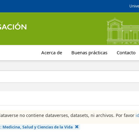
Unive
Acerca de
Buenas prácticas
Contacto
dataverse no contiene dataverses, datasets, ni archivos. Por favor
i
a:
Medicina, Salud y Ciencias de la Vida