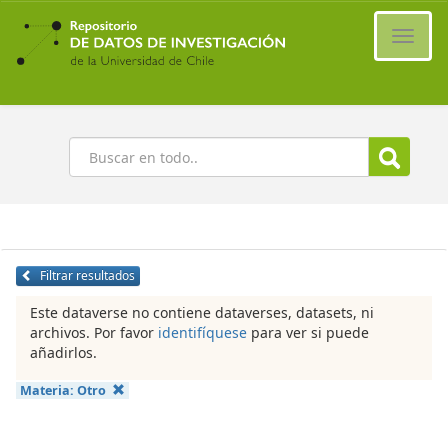
Ir
al
Cambi
contenido
naveg
principal
Buscar
Filtrar resultados
Este dataverse no contiene dataverses, datasets, ni
archivos. Por favor
identifíquese
para ver si puede
añadirlos.
Materia:
Otro