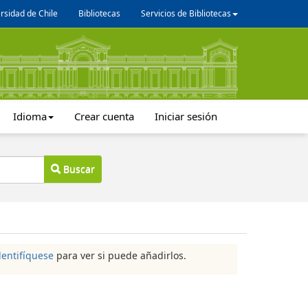
rsidad de Chile
Bibliotecas
Servicios de Bibliotecas
Idioma
Crear cuenta
Iniciar sesión
Buscar
dentifíquese
para ver si puede añadirlos.