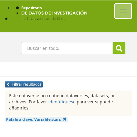
Ir
al
Cambi
contenido
naveg
principal
Buscar
Filtrar resultados
Este dataverse no contiene dataverses, datasets, ni
archivos. Por favor
identifíquese
para ver si puede
añadirlos.
Palabra clave:
Variable stars