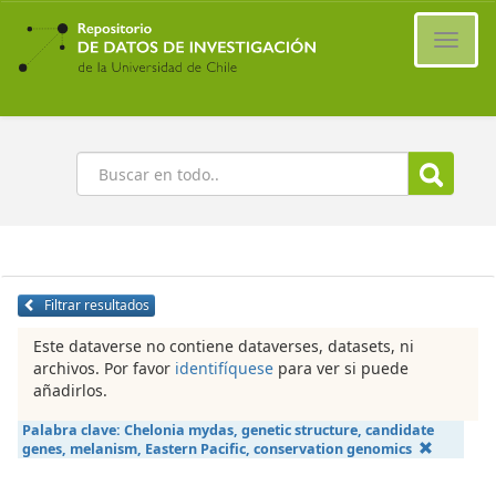
Ir
al
Cambi
contenido
naveg
principal
Buscar
Filtrar resultados
Este dataverse no contiene dataverses, datasets, ni
archivos. Por favor
identifíquese
para ver si puede
añadirlos.
Palabra clave:
Chelonia mydas, genetic structure, candidate
genes, melanism, Eastern Pacific, conservation genomics