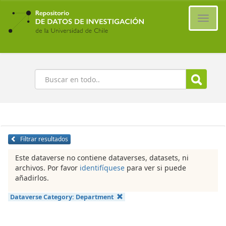
Ir
al
Cambi
contenido
naveg
principal
Buscar
Filtrar resultados
Este dataverse no contiene dataverses, datasets, ni
archivos. Por favor
identifíquese
para ver si puede
añadirlos.
Dataverse Category:
Department