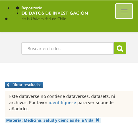
Ir
al
Cambi
contenido
naveg
principal
Buscar
Filtrar resultados
Este dataverse no contiene dataverses, datasets, ni
archivos. Por favor
identifíquese
para ver si puede
añadirlos.
Materia:
Medicina, Salud y Ciencias de la Vida