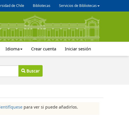
rsidad de Chile
Bibliotecas
Servicios de Bibliotecas
Idioma
Crear cuenta
Iniciar sesión
Buscar
dentifíquese
para ver si puede añadirlos.