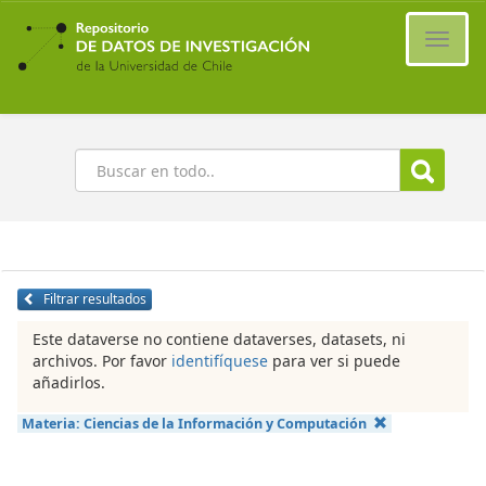
Ir
al
Cambi
contenido
naveg
principal
Buscar
Filtrar resultados
Este dataverse no contiene dataverses, datasets, ni
archivos. Por favor
identifíquese
para ver si puede
añadirlos.
Materia:
Ciencias de la Información y Computación