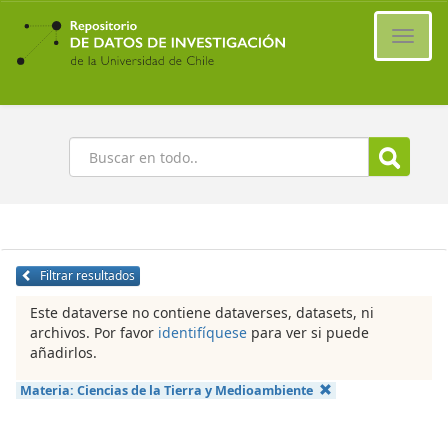
Ir
al
Cambi
contenido
naveg
principal
Buscar
Filtrar resultados
Este dataverse no contiene dataverses, datasets, ni
archivos. Por favor
identifíquese
para ver si puede
añadirlos.
Materia:
Ciencias de la Tierra y Medioambiente