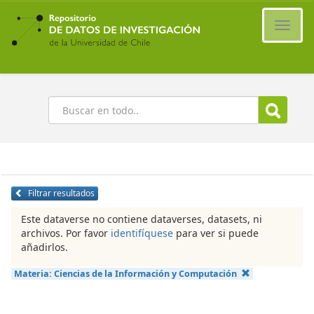
Ir
al
Cambi
contenido
naveg
principal
Buscar
Filtrar resultados
Este dataverse no contiene dataverses, datasets, ni
archivos. Por favor
identifíquese
para ver si puede
añadirlos.
Materia:
Ciencias de la Información y Computación