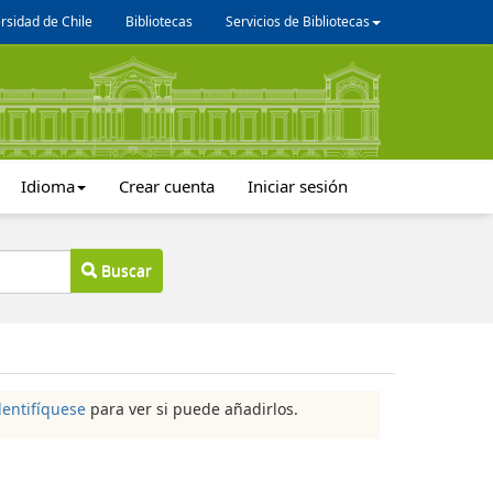
rsidad de Chile
Bibliotecas
Servicios de Bibliotecas
Idioma
Crear cuenta
Iniciar sesión
Buscar
dentifíquese
para ver si puede añadirlos.