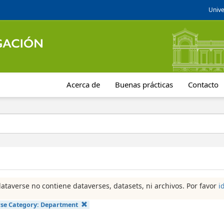
Unive
Acerca de
Buenas prácticas
Contacto
dataverse no contiene dataverses, datasets, ni archivos. Por favor
i
se Category:
Department